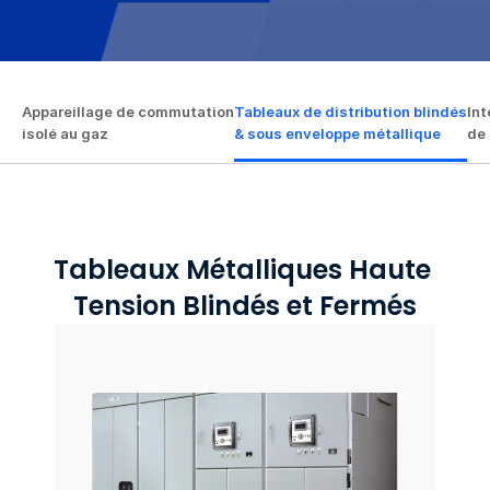
Appareillage de commutation

Appareillage de commutation

Tableaux de distribution blindés

Tableaux de distribution blindés

Int
Int
isolé au gaz
isolé au gaz
& sous enveloppe métallique
& sous enveloppe métallique
de
de
Tableaux Métalliques Haute 
Tension Blindés et Fermés