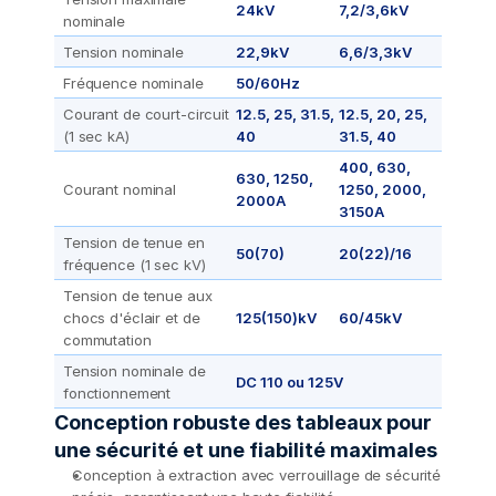
24kV
7,2/3,6kV
nominale
Tension nominale
22,9kV
6,6/3,3kV
Fréquence nominale
50/60Hz
Courant de court-circuit 
12.5, 25, 31.5, 
12.5, 20, 25, 
(1 sec kA)
40
31.5, 40 
400, 630, 
630, 1250, 
Courant nominal
1250, 2000, 
2000A
3150A
Tension de tenue en 
50(70)
20(22)/16
fréquence (1 sec kV)
Tension de tenue aux 
chocs d'éclair et de 
125(150)kV
60/45kV
commutation
Tension nominale de 
DC 110 ou 125V
fonctionnement
Conception robuste des tableaux pour 
une sécurité et une fiabilité maximales
Conception à extraction avec verrouillage de sécurité 